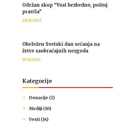
Održan skup “Vozi bezbedno, poštuj
pravila”
28/11/2023
Obeležen Svetski dan sećanja na
žrtve saobraćajnih nezgoda
19/11/2023
Kategorije
Donacije
(1)
Mediji
(10)
Vesti
(14)