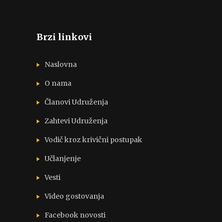
Brzi linkovi
Naslovna
O nama
Članovi Udruženja
Zahtevi Udruženja
Vodič kroz krivični postupak
Učlanjenje
Vesti
Video gostovanja
Facebook novosti