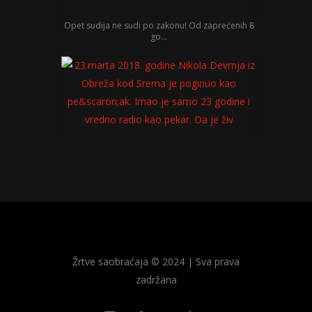
Opet sudija ne sudi po zakonu! Od zaprećenih 8
go...
23.marta 2018. godine Nikola Devrnja iz Obreža
Žrtve saobraćaja © 2024 | Sva prava
ko...
zadržana