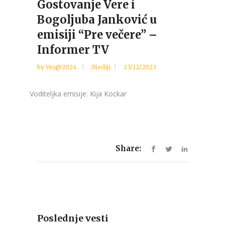
Gostovanje Vere i
Bogoljuba Janković u
emisiji “Pre večere” –
Informer TV
by
Ver@2024
Mediji
23/12/2023
Voditeljka emisije: Kija Kockar
Share:
Poslednje vesti