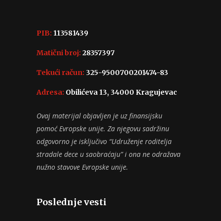
PIB:
113581439
Matični broj:
28357397
Tekući račun:
325-9500700201474-83
Adresa:
Obilićeva 13, 34000 Kragujevac
Ovaj materijal objavljen je uz finansijsku
pomoć Evropske unije. Za njegovu sadržinu
odgovorno je isključivo “Udruženje roditelja
stradale dece u saobraćaju” i ona ne odražava
nužno stavove Evropske unije.
Poslednje vesti