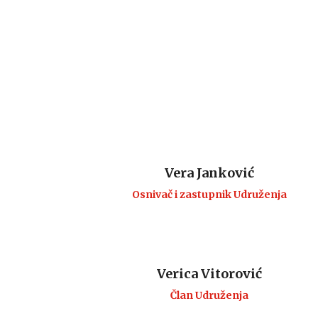
Vera Janković
Osnivač i zastupnik Udruženja
Verica Vitorović
Član Udruženja