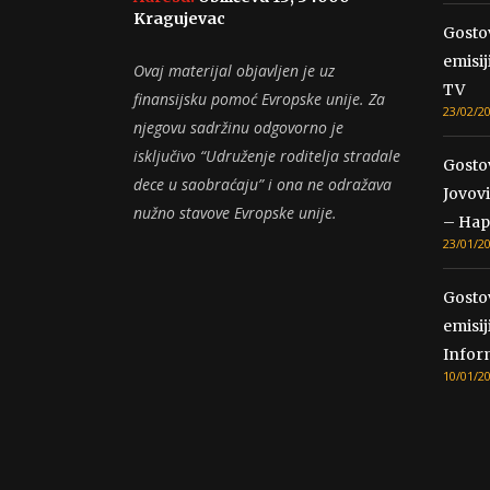
Kragujevac
Gosto
emisij
Ovaj materijal objavljen je uz
TV
finansijsku pomoć Evropske unije. Za
23/02/2
njegovu sadržinu odgovorno je
isključivo “Udruženje roditelja stradale
Gosto
dece u saobraćaju” i ona ne odražava
Jovovi
nužno stavove Evropske unije.
– Hap
23/01/2
Gosto
emisij
Infor
10/01/2