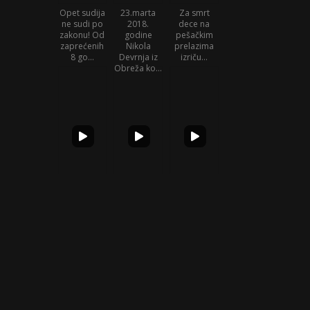
Opet sudija
23.marta
Za smrt
ne sudi po
2018.
dece na
zakonu! Od
godine
pešačkim
zaprećenih
Nikola
prelazima
8 go...
Devrnja iz
izriču...
Obreža ko...
❗Istrage
U slučaju
❗U Srbiji se
saobraćajni
saobraćajn
presuđuje
h nezgoda
e nezgode
na osnovu
neretko
javni tužilac
sudske
traju god...
zas...
prakse ...