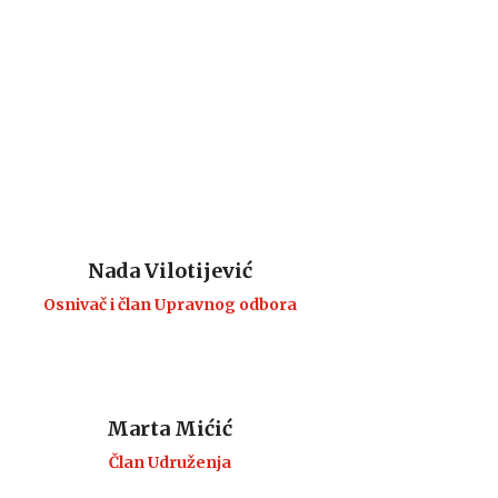
Nada Vilotijević
Osnivač i član Upravnog odbora
Marta Mićić
Član Udruženja