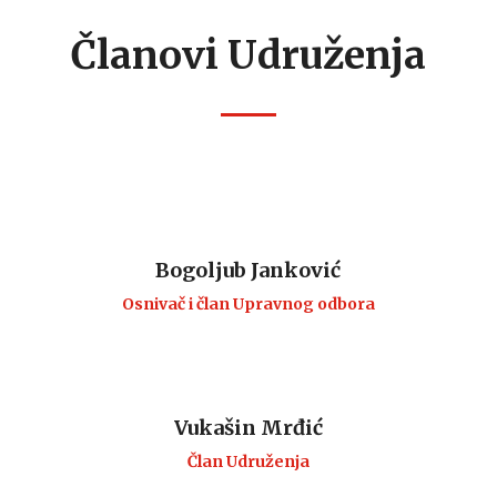
Članovi Udruženja
Bogoljub Janković
Osnivač i član Upravnog odbora
Vukašin Mrđić
Član Udruženja