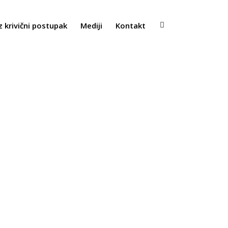
z krivični postupak
Mediji
Kontakt
Žrtve saobraćaja
/
Članovi Udruženja