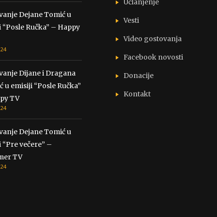
Učlanjenje
vanje Dejane Tomić u
Vesti
i “Posle Ručka” – Happy
Video gostovanja
024
Facebook novosti
vanje Dijane i Dragana
Donacije
ć u emisiji “Posle Ručka”
Kontakt
py TV
024
vanje Dejane Tomić u
i “Pre večere” –
mer TV
024