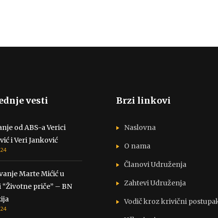
ednje vesti
Brzi linkovi
nje od ABS-a Verici
Naslovna
vić i Veri Janković
O nama
024
Članovi Udruženja
vanje Marte Mićić u
Zahtevi Udruženja
i “Životne priče” – BN
ija
Vodič kroz krivični postupa
024