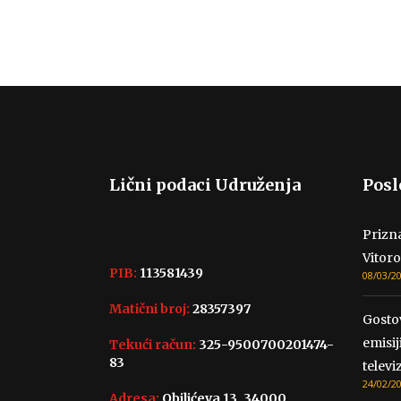
Lični podaci Udruženja
Posl
Prizna
Vitoro
PIB:
113581439
08/03/2
Matični broj:
28357397
Gosto
emisij
Tekući račun:
325-9500700201474-
83
televiz
24/02/2
Adresa:
Obilićeva 13, 34000