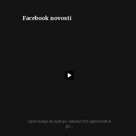
Facebook novosti
Opet sudija ne sudi po zakonu! Od zaprećenih 8
go...