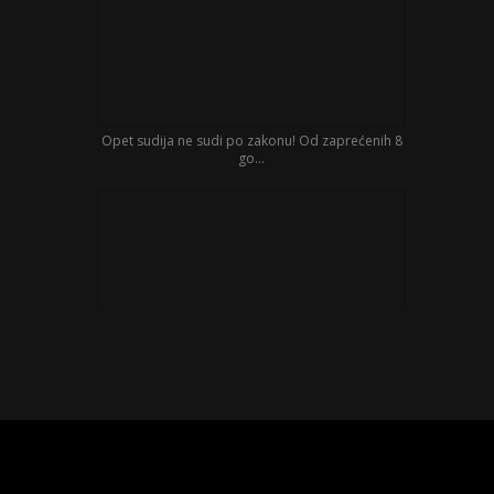
Opet sudija ne sudi po zakonu! Od zaprećenih 8
go...