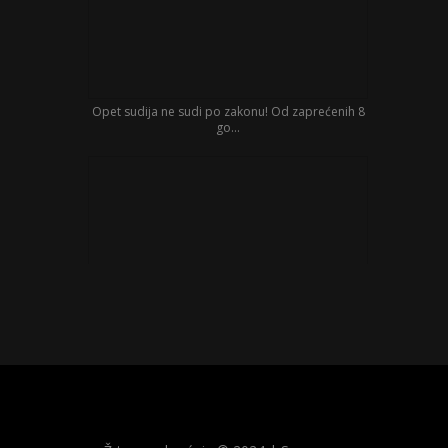
Opet sudija ne sudi po zakonu! Od zaprećenih 8
go...