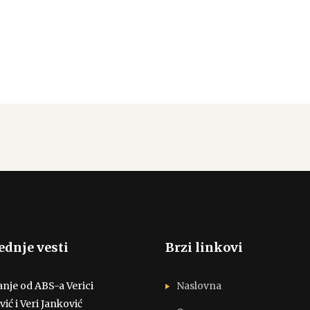
ednje vesti
Brzi linkovi
nje od ABS-a Verici
Naslovna
vić i Veri Janković