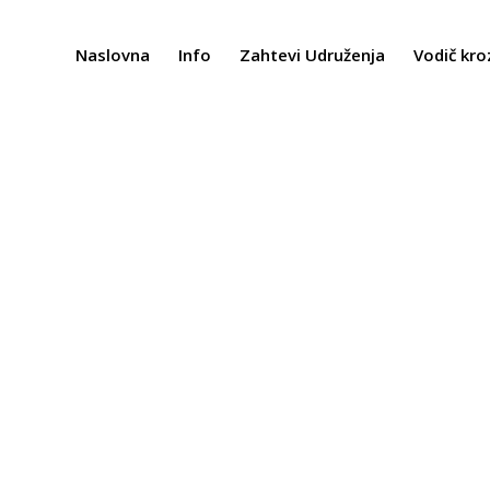
Naslovna
Info
Zahtevi Udruženja
Vodič kro
Žrtve saobraćaja
/
Vesti
/
Izne