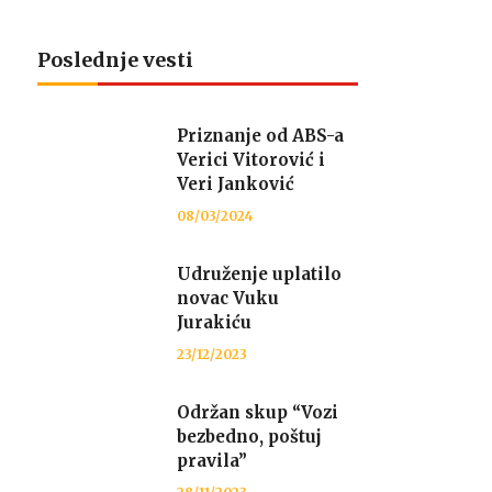
Poslednje vesti
Priznanje od ABS-a
Verici Vitorović i
Veri Janković
08/03/2024
Udruženje uplatilo
novac Vuku
Jurakiću
23/12/2023
Održan skup “Vozi
bezbedno, poštuj
pravila”