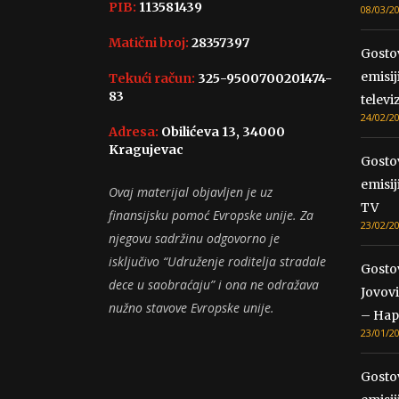
PIB:
113581439
08/03/2
Matični broj:
28357397
Gosto
emisij
Tekući račun:
325-9500700201474-
83
televiz
24/02/2
Adresa:
Obilićeva 13, 34000
Kragujevac
Gosto
emisij
Ovaj materijal objavljen je uz
TV
finansijsku pomoć Evropske unije. Za
23/02/2
njegovu sadržinu odgovorno je
isključivo “Udruženje roditelja stradale
Gosto
dece u saobraćaju” i ona ne odražava
Jovovi
nužno stavove Evropske unije.
– Hap
23/01/2
Gosto