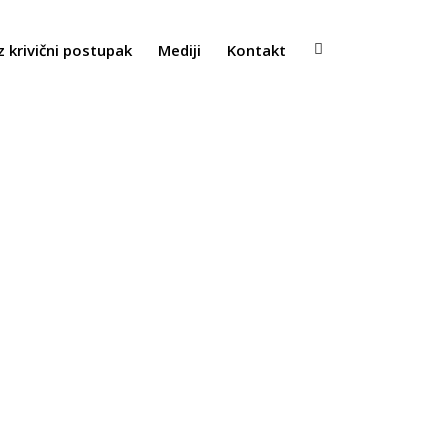
z krivični postupak
Mediji
Kontakt
ti predlozi za poboljšanje uređenja autobuskih stajališta