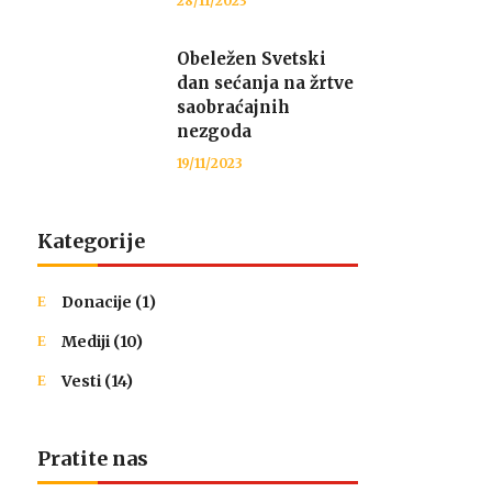
28/11/2023
Obeležen Svetski
dan sećanja na žrtve
saobraćajnih
nezgoda
19/11/2023
Kategorije
Donacije
(1)
Mediji
(10)
Vesti
(14)
Pratite nas