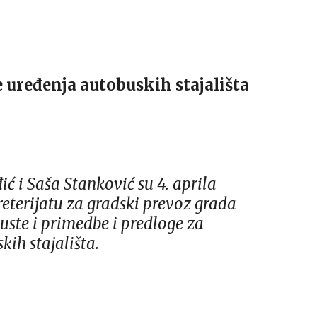
e uređenja autobuskih stajališta
ić i Saša Stanković su 4. aprila
reterijatu za gradski prevoz grada
uste i primedbe i predloge za
ih stajališta.