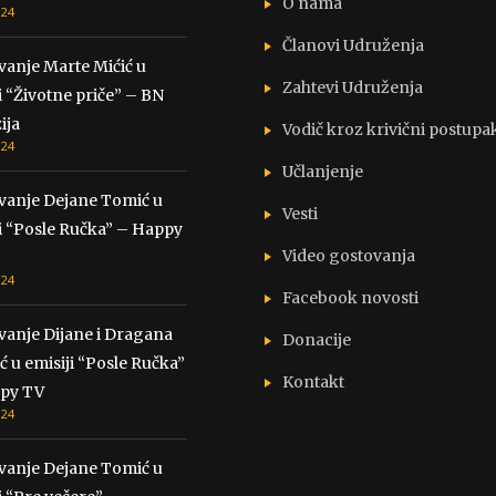
O nama
024
Članovi Udruženja
vanje Marte Mićić u
Zahtevi Udruženja
i “Životne priče” – BN
ija
Vodič kroz krivični postupa
024
Učlanjenje
vanje Dejane Tomić u
Vesti
i “Posle Ručka” – Happy
Video gostovanja
024
Facebook novosti
vanje Dijane i Dragana
Donacije
ć u emisiji “Posle Ručka”
Kontakt
py TV
024
vanje Dejane Tomić u