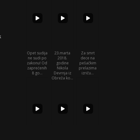
k
Opet sudija
23.marta
Za smrt
ne sudi po
2018.
dece na
zakonu! Od
godine
pešačkim
zaprećenih
Nikola
prelazima
8 go...
Devrnja iz
izriču...
Obreža ko...