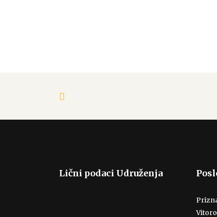
Lični podaci Udruženja
Posl
Prizna
Vitoro