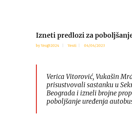
Izneti predlozi za poboljšanj
by
Ver@2024
Vesti
04/04/2023
Verica Vitorović, Vukašin Mrđ
prisustvovali sastanku u Sek
Beograda i izneli brojne prop
poboljšanje uređenja autobusk