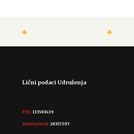
Lični podaci Udruženja
PIB:
113581439
Matični broj:
28357397