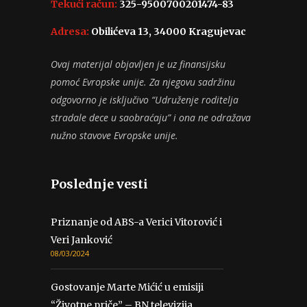
Tekući račun:
325-9500700201474-83
Adresa:
Obilićeva 13, 34000 Kragujevac
Ovaj materijal objavljen je uz finansijsku
pomoć Evropske unije. Za njegovu sadržinu
odgovorno je isključivo “Udruženje roditelja
stradale dece u saobraćaju” i ona ne odražava
nužno stavove Evropske unije.
Poslednje vesti
Priznanje od ABS-a Verici Vitorović i
Veri Janković
08/03/2024
Gostovanje Marte Mićić u emisiji
“Životne priče” – BN televizija