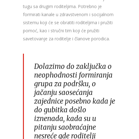
tugu sa drugim roditeljima. Potrebno je
formirati kanale u zdravstvenom i socijalnom
sistemu koji će se obratiti roditeljima i pružiti
pomoć, kao i stručni tim koji će pružiti
savetovanje za roditelje i članove porodica.
Dolazimo do zaključka o
neophodnosti formiranja
grupa za podršku, o
jačanju saosećanja
zajednice posebno kada je
do gubitka došlo
iznenada, kada su u
pitanju saobraćajne
nesreće gde roditelji