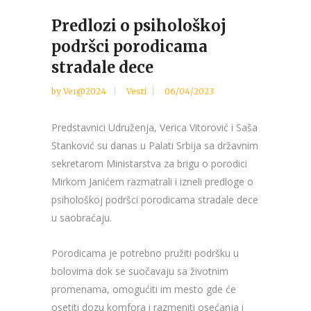
Predlozi o psihološkoj
podršci porodicama
stradale dece
by
Ver@2024
Vesti
06/04/2023
Predstavnici Udruženja, Verica Vitorović i Saša
Stanković su danas u Palati Srbija sa državnim
sekretarom Ministarstva za brigu o porodici
Mirkom Janićem razmatrali i izneli predloge o
psihološkoj podršci porodicama stradale dece
u saobraćaju.
Porodicama je potrebno pružiti podršku u
bolovima dok se suočavaju sa životnim
promenama, omogućiti im mesto gde će
osetiti dozu komfora i razmeniti osećanja i