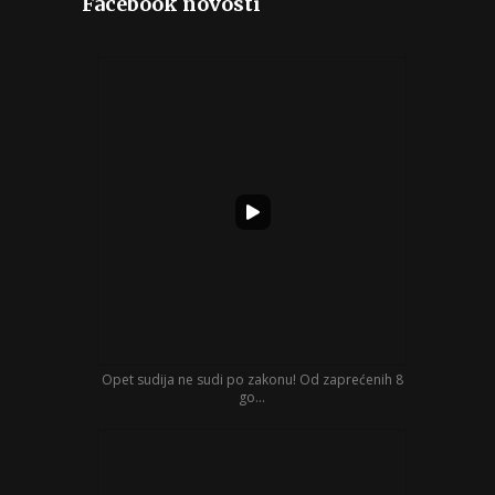
Facebook novosti
Opet sudija ne sudi po zakonu! Od zaprećenih 8
go...