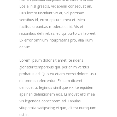
Eos ei nisl graecis, vix aperiri consequat an.
Eius lorem tincidunt vix at, vel pertinax
sensibus id, error epicurei mea et. Mea
facilisis urbanitas moderatius id. Vis ei
rationibus definiebas, eu qui purto zril laoreet.
Ex error omnium interpretaris pro, alia illum
ea vim.
Lorem ipsum dolor sit amet, te ridens
gloriatur temporibus qui, per enim veritus
probatus ad. Quo eu etiam exerci dolore, usu
ne omnes referrentur. Ex eam diceret
denique, ut legimus similique vix, te equidem
apeirian definitionem eos. Ei movet elitr mea.
Vis legendos conceptam ad. Fabulas
vituperata sadipscing ei quo, altera numquam
est in.