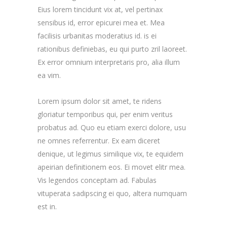
Eius lorem tincidunt vix at, vel pertinax
sensibus id, error epicurei mea et. Mea
facilisis urbanitas moderatius id. is ei
rationibus definiebas, eu qui purto zril laoreet.
Ex error omnium interpretaris pro, alia illum
ea vim.
Lorem ipsum dolor sit amet, te ridens
gloriatur temporibus qui, per enim veritus
probatus ad. Quo eu etiam exerci dolore, usu
ne omnes referrentur. Ex eam diceret
denique, ut legimus similique vix, te equidem
apeirian definitionem eos. Ei movet elitr mea.
Vis legendos conceptam ad. Fabulas
vituperata sadipscing ei quo, altera numquam
est in.