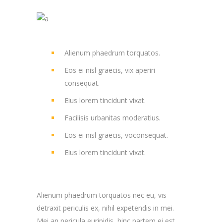
Alienum phaedrum torquatos.
Eos ei nisl graecis, vix aperiri
consequat.
Eius lorem tincidunt vixat.
Facilisis urbanitas moderatius.
Eos ei nisl graecis, voconsequat.
Eius lorem tincidunt vixat.
Alienum phaedrum torquatos nec eu, vis
detraxit periculis ex, nihil expetendis in mei.
Mei an pericula euripidis, hinc partem ei est.