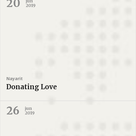
20
jun
2019
Nayarit
Donating Love
26
jun
2019