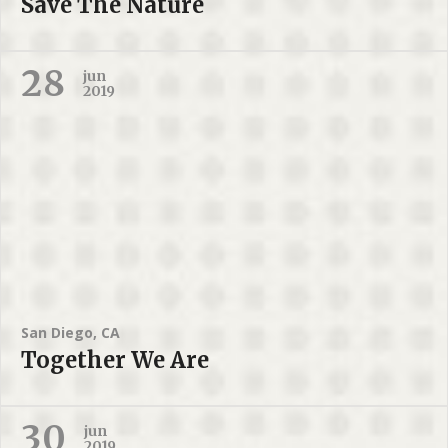
Save The Nature
28
jun
2019
San Diego, CA
Together We Are
30
jun
2019