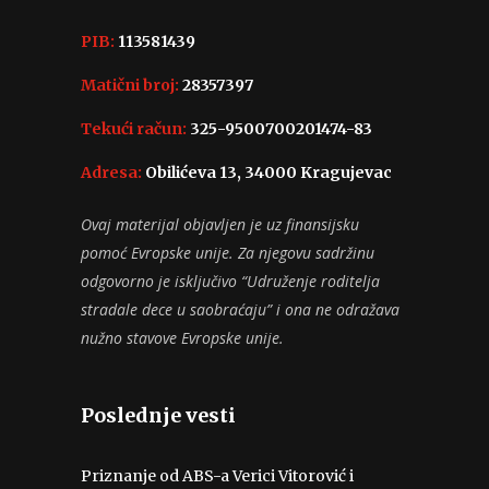
PIB:
113581439
Matični broj:
28357397
Tekući račun:
325-9500700201474-83
Adresa:
Obilićeva 13, 34000 Kragujevac
Ovaj materijal objavljen je uz finansijsku
pomoć Evropske unije. Za njegovu sadržinu
odgovorno je isključivo “Udruženje roditelja
stradale dece u saobraćaju” i ona ne odražava
nužno stavove Evropske unije.
Poslednje vesti
Priznanje od ABS-a Verici Vitorović i