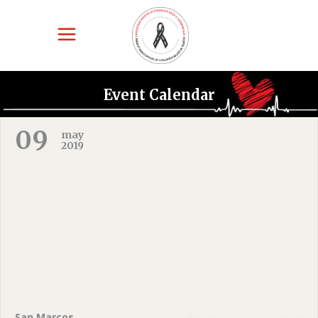
Event Calendar
09
may
2019
San Marcos