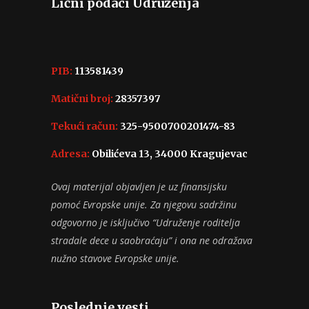
Lični podaci Udruženja
PIB:
113581439
Matični broj:
28357397
Tekući račun:
325-9500700201474-83
Adresa:
Obilićeva 13, 34000 Kragujevac
Ovaj materijal objavljen je uz finansijsku
pomoć Evropske unije. Za njegovu sadržinu
odgovorno je isključivo “Udruženje roditelja
stradale dece u saobraćaju” i ona ne odražava
nužno stavove Evropske unije.
Poslednje vesti