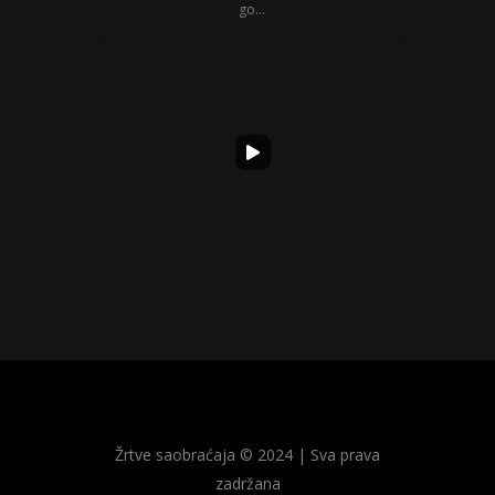
go...
23.marta 2018. godine Nikola Devrnja iz Obreža
ko...
Žrtve saobraćaja © 2024 | Sva prava
zadržana