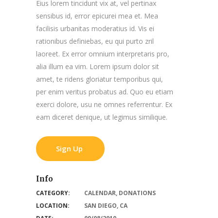
Eius lorem tincidunt vix at, vel pertinax
sensibus id, error epicurei mea et. Mea
facilisis urbanitas moderatius id. Vis ei
rationibus definiebas, eu qui purto zril
laoreet. Ex error omnium interpretaris pro,
alia illum ea vim. Lorem ipsum dolor sit
amet, te ridens gloriatur temporibus qui,
per enim veritus probatus ad. Quo eu etiam
exerci dolore, usu ne omnes referrentur. Ex
eam diceret denique, ut legimus similique.
Sign Up
Info
CATEGORY:
CALENDAR
,
DONATIONS
LOCATION:
SAN DIEGO, CA