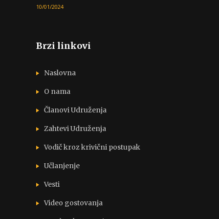
10/01/2024
Brzi linkovi
Naslovna
O nama
Članovi Udruženja
Zahtevi Udruženja
Vodič kroz krivični postupak
Učlanjenje
Vesti
Video gostovanja