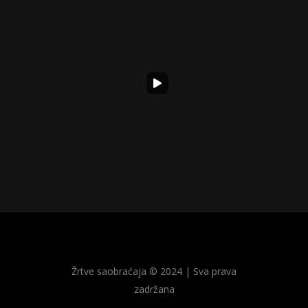
23.marta 2018. godine Nikola Devrnja iz Obreža
ko...
Žrtve saobraćaja © 2024 | Sva prava
zadržana