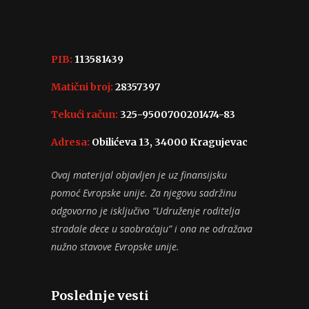
PIB:
113581439
Matični broj:
28357397
Tekući račun:
325-9500700201474-83
Adresa:
Obilićeva 13, 34000 Kragujevac
Ovaj materijal objavljen je uz finansijsku
pomoć Evropske unije. Za njegovu sadržinu
odgovorno je isključivo “Udruženje roditelja
stradale dece u saobraćaju” i ona ne odražava
nužno stavove Evropske unije.
Poslednje vesti