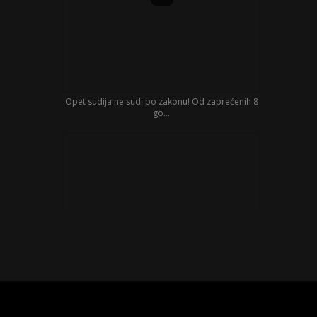
Opet sudija ne sudi po zakonu! Od zaprećenih 8
go...