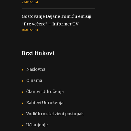
23/01/2024
Gostovanje Dejane Tomić u emisiji
“Pre večere” – Informer TV
10/01/2024
Brzi linkovi
Naslovna
O nama
Članovi Udruženja
Zahtevi Udruženja
Vodič kroz krivični postupak
Učlanjenje