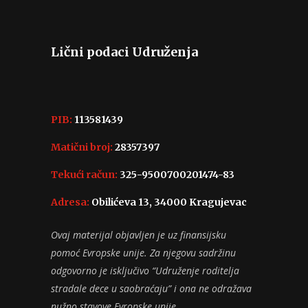
Lični podaci Udruženja
PIB:
113581439
Matični broj:
28357397
Tekući račun:
325-9500700201474-83
Adresa:
Obilićeva 13, 34000 Kragujevac
Ovaj materijal objavljen je uz finansijsku
pomoć Evropske unije. Za njegovu sadržinu
odgovorno je isključivo “Udruženje roditelja
stradale dece u saobraćaju” i ona ne odražava
nužno stavove Evropske unije.