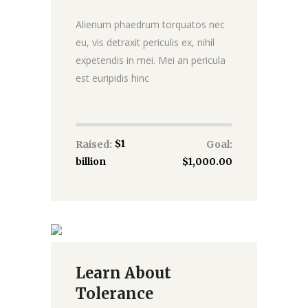
Alienum phaedrum torquatos nec
eu, vis detraxit periculis ex, nihil
expetendis in mei. Mei an pericula
est euripidis hinc
$1
Raised:
Goal:
billion
$1,000.00
Learn About
Donate
Tolerance