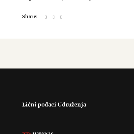
Share:
Lični podaci Udruženja
PIB:
113581439