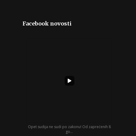
Facebook novosti
Opet sudija ne sudi po zakonu! Od zaprećenih 8
go...