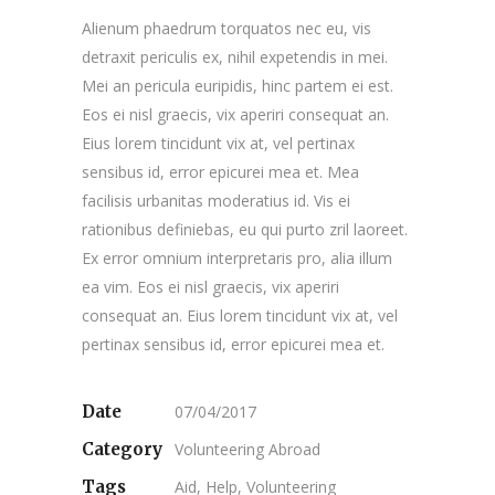
Alienum phaedrum torquatos nec eu, vis
detraxit periculis ex, nihil expetendis in mei.
Mei an pericula euripidis, hinc partem ei est.
Eos ei nisl graecis, vix aperiri consequat an.
Eius lorem tincidunt vix at, vel pertinax
sensibus id, error epicurei mea et. Mea
facilisis urbanitas moderatius id. Vis ei
rationibus definiebas, eu qui purto zril laoreet.
Ex error omnium interpretaris pro, alia illum
ea vim. Eos ei nisl graecis, vix aperiri
consequat an. Eius lorem tincidunt vix at, vel
pertinax sensibus id, error epicurei mea et.
Date
07/04/2017
Category
Volunteering Abroad
Tags
Aid, Help, Volunteering