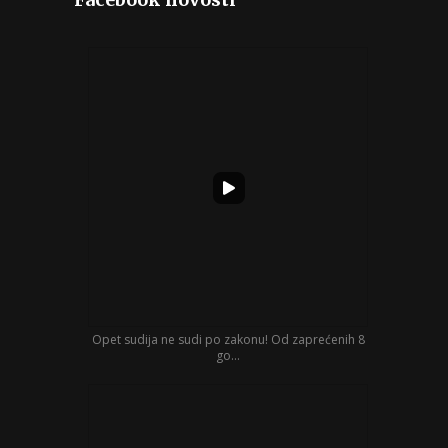
Opet sudija ne sudi po zakonu! Od zaprećenih 8
go...