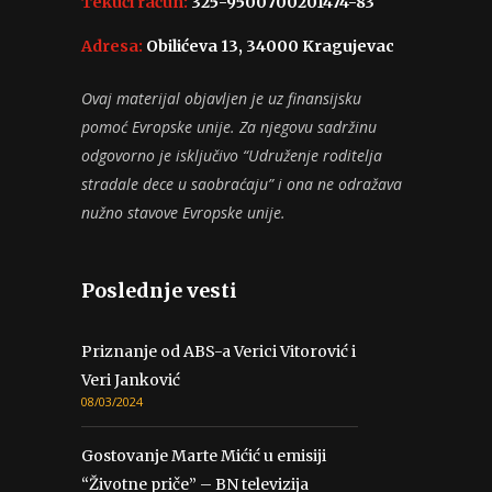
Tekući račun:
325-9500700201474-83
Adresa:
Obilićeva 13, 34000 Kragujevac
Ovaj materijal objavljen je uz finansijsku
pomoć Evropske unije. Za njegovu sadržinu
odgovorno je isključivo “Udruženje roditelja
stradale dece u saobraćaju” i ona ne odražava
nužno stavove Evropske unije.
Poslednje vesti
Priznanje od ABS-a Verici Vitorović i
Veri Janković
08/03/2024
Gostovanje Marte Mićić u emisiji
“Životne priče” – BN televizija