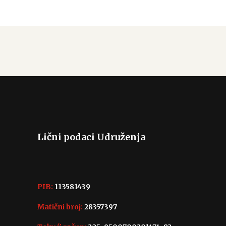
Lični podaci Udruženja
PIB:
113581439
Matični broj:
28357397