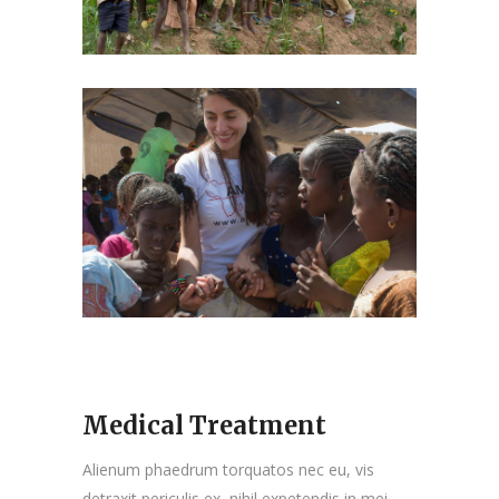
Medical Treatment
Alienum phaedrum torquatos nec eu, vis
detraxit periculis ex, nihil expetendis in mei.