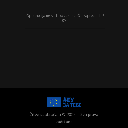
Opet sudija ne sudi po zakonu! Od zaprećenih 8
go...
23.marta 2018. godine Nikola Devrnja iz Obreža
Žrtve saobraćaja © 2024 | Sva prava
ko...
zadržana