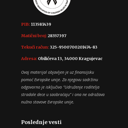
PIB:
113581439
Matični broj:
28357397
Tekući račun:
325-9500700201474-83
Adresa:
Obilićeva 13, 34000 Kragujevac
Ovaj materijal objavljen je uz finansijsku
pomoć Evropske unije. Za njegovu sadržinu
odgovorno je isključivo “Udruženje roditelja
stradale dece u saobraćaju” i ona ne odražava
nužno stavove Evropske unije.
Poslednje vesti