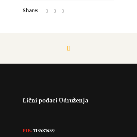
Share:
Lični podaci Udruženja
PIB:
113581439