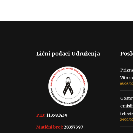
Lični podaci Udruženja
Posl
Prizna
Vitoro
08/03/2
Gosto
emisij
televiz
PIB:
113581439
24/02/2
Matični broj:
28357397