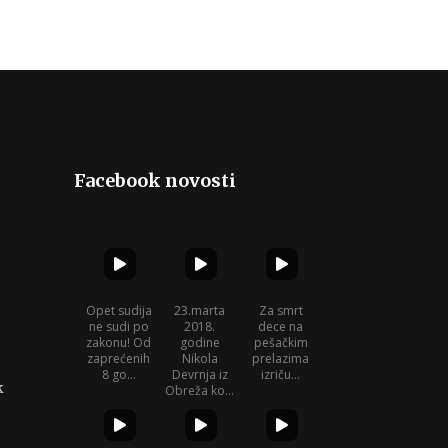
Facebook novosti
Opet sudija
23.marta
Za smrt
ne sudi po
2018.
dece na
zakonu! Od
godine
pešačkim
zaprećenih
Nikola
prelazima
8 go...
Devrnja iz
izriču...
k
Obreža ko...