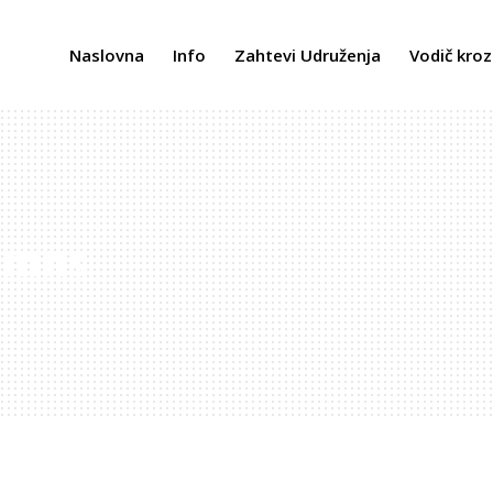
Naslovna
Info
Zahtevi Udruženja
Vodič kroz
umns