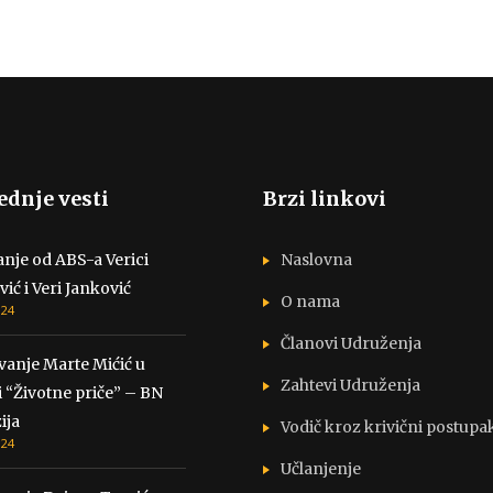
ednje vesti
Brzi linkovi
nje od ABS-a Verici
Naslovna
vić i Veri Janković
O nama
024
Članovi Udruženja
vanje Marte Mićić u
Zahtevi Udruženja
i “Životne priče” – BN
ija
Vodič kroz krivični postupa
024
Učlanjenje