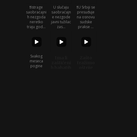
❗Istrage
U slučaju
❗U Srbiji se
saobraćajni
saobraćajn
presuđuje
h nezgoda
e nezgode
na osnovu
neretko
javni tužilac
sudske
traju god...
zas...
prakse ...
Svakog
Ima li
Zašto
meseca
zaštićeni
tražimo
pogine
h bahatih
oštrije
jedno dete
vozača?!
kazne za
do 14
ubice u
Ko je kriv za
godina a
saobraća
(ne)pravdu
god...
ju?
nakon
saobraćajni
h nezgo...
2 godine
❗Vozačka se
Danas,
bez Stefana
ne oduzima
25.juna
i Marka...
čak i kad je
2024. Darko
Ostadoše
dete strad...
bi slavio
p...
svoj
30.rođe...