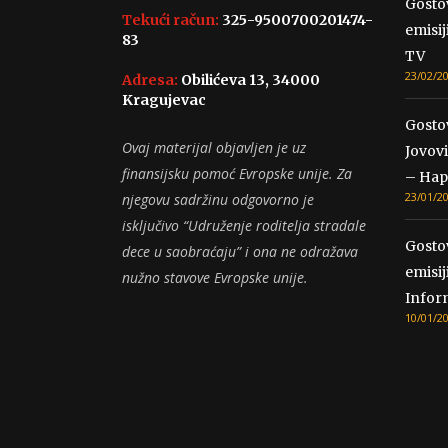
Gosto
Tekući račun:
325-9500700201474-
emisij
83
TV
23/02/2
Adresa:
Obilićeva 13, 34000
Kragujevac
Gosto
Ovaj materijal objavljen je uz
Jovovi
finansijsku pomoć Evropske unije. Za
– Hap
23/01/2
njegovu sadržinu odgovorno je
isključivo “Udruženje roditelja stradale
Gosto
dece u saobraćaju” i ona ne odražava
emisij
nužno stavove Evropske unije.
Infor
10/01/2