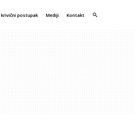
 krivični postupak
Mediji
Kontakt
Žrtve saobraćaja
/
Standard Two Columns