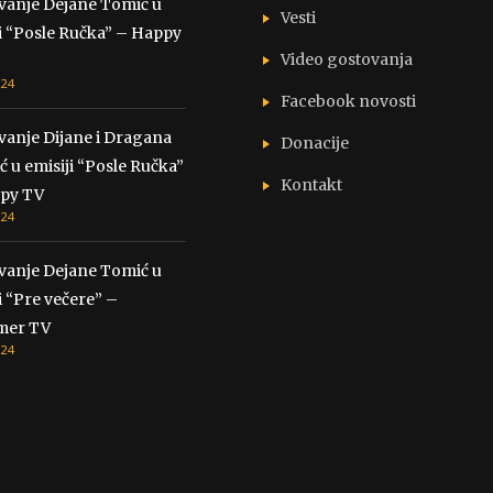
vanje Dejane Tomić u
Vesti
i “Posle Ručka” – Happy
Video gostovanja
024
Facebook novosti
vanje Dijane i Dragana
Donacije
ć u emisiji “Posle Ručka”
Kontakt
py TV
024
vanje Dejane Tomić u
i “Pre večere” –
mer TV
024