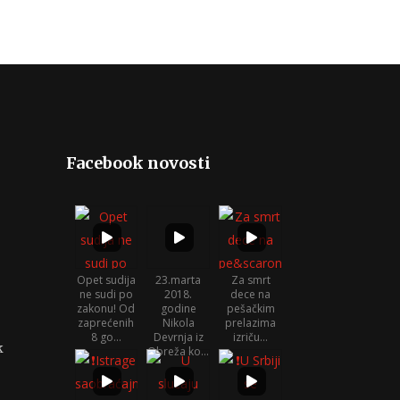
Facebook novosti
Opet sudija
23.marta
Za smrt
ne sudi po
2018.
dece na
zakonu! Od
godine
pešačkim
zaprećenih
Nikola
prelazima
8 go...
Devrnja iz
izriču...
k
Obreža ko...