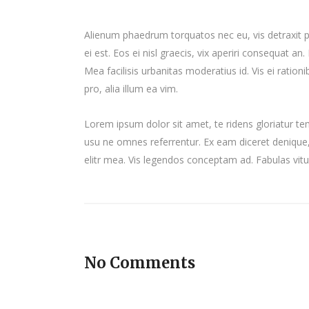
Alienum phaedrum torquatos nec eu, vis detraxit per
ei est. Eos ei nisl graecis, vix aperiri consequat an.
Mea facilisis urbanitas moderatius id. Vis ei ration
pro, alia illum ea vim.
Lorem ipsum dolor sit amet, te ridens gloriatur te
usu ne omnes referrentur. Ex eam diceret denique, 
elitr mea. Vis legendos conceptam ad. Fabulas vit
No Comments