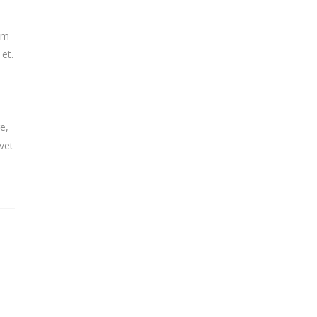
tem
 et.
e,
vet