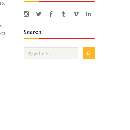
ro,
e,
Search
vet