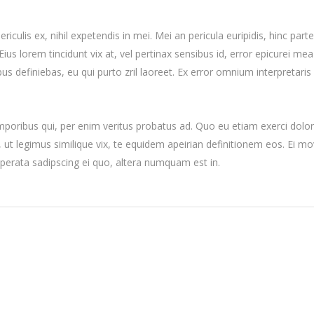
iculis ex, nihil expetendis in mei. Mei an pericula euripidis, hinc par
 Eius lorem tincidunt vix at, vel pertinax sensibus id, error epicurei mea
ibus definiebas, eu qui purto zril laoreet. Ex error omnium interpretaris
mporibus qui, per enim veritus probatus ad. Quo eu etiam exerci dolor
ut legimus similique vix, te equidem apeirian definitionem eos. Ei mo
uperata sadipscing ei quo, altera numquam est in.