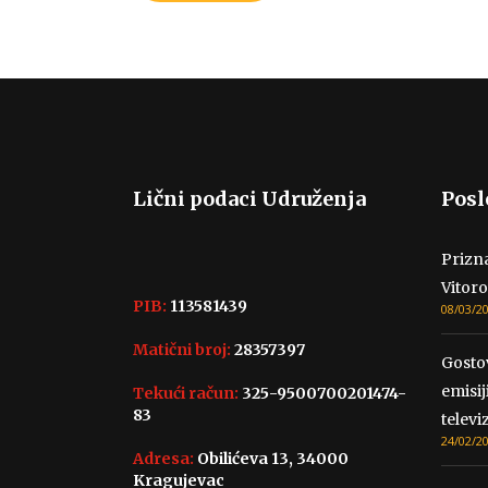
Lični podaci Udruženja
Posl
Prizna
Vitoro
PIB:
113581439
08/03/2
Matični broj:
28357397
Gosto
emisij
Tekući račun:
325-9500700201474-
83
televiz
24/02/2
Adresa:
Obilićeva 13, 34000
Kragujevac