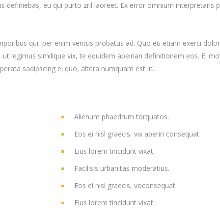
us definiebas, eu qui purto zril laoreet. Ex error omnium interpretaris p
mporibus qui, per enim veritus probatus ad. Quo eu etiam exerci dolor
ut legimus similique vix, te equidem apeirian definitionem eos. Ei mo
uperata sadipscing ei quo, altera numquam est in.
Alienum phaedrum torquatos.
Eos ei nisl graecis, vix aperiri consequat.
Eius lorem tincidunt vixat.
Facilisis urbanitas moderatius.
Eos ei nisl graecis, voconsequat.
Eius lorem tincidunt vixat.