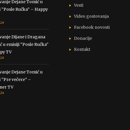
vanje Dejane Tomić u
Vesti
i “Posle Ručka” – Happy
Video gostovanja
024
Facebook novosti
vanje Dijane i Dragana
Donacije
ć u emisiji “Posle Ručka”
Kontakt
py TV
024
vanje Dejane Tomić u
i “Pre večere” –
mer TV
024