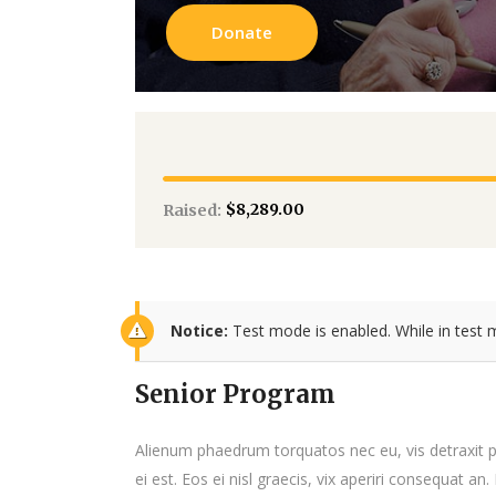
Donate
$8,289.00
Raised:
Notice:
Test mode is enabled. While in test 
Senior Program
Alienum phaedrum torquatos nec eu, vis detraxit per
ei est. Eos ei nisl graecis, vix aperiri consequat an.