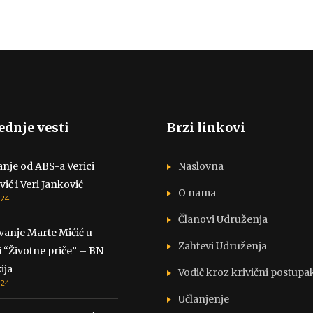
ednje vesti
Brzi linkovi
nje od ABS-a Verici
Naslovna
vić i Veri Janković
O nama
024
Članovi Udruženja
vanje Marte Mićić u
Zahtevi Udruženja
i “Životne priče” – BN
ija
Vodič kroz krivični postupa
024
Učlanjenje