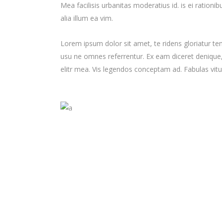
Mea facilisis urbanitas moderatius id. is ei rationib
alia illum ea vim.
Lorem ipsum dolor sit amet, te ridens gloriatur te
usu ne omnes referrentur. Ex eam diceret denique, 
elitr mea. Vis legendos conceptam ad. Fabulas vit