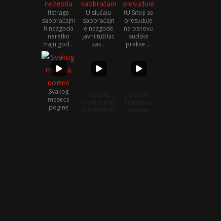
❗Istrage
U slučaju
❗U Srbiji se
saobraćajni
saobraćajn
presuđuje
h nezgoda
e nezgode
na osnovu
neretko
javni tužilac
sudske
traju god...
zas...
prakse ...
Svakog
Ima li
Zašto
meseca
zaštićeni
tražimo
pogine
h bahatih
oštrije
jedno dete
vozača?!
kazne za
do 14
ubice u
Ko je kriv za
godina a
saobraća
(ne)pravdu
god...
ju?
nakon
saobraćajni
h nezgo...
2 godine
❗Vozačka se
Danas,
bez Stefana
ne oduzima
25.juna
i Marka...
čak i kad je
2024. Darko
Ostadoše
dete strad...
bi slavio
p...
svoj
30.rođe...