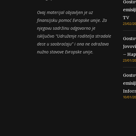
Gosto
emisij
Ovaj materijal objavljen je uz
TV
finansijsku pomoć Evropske unije. Za
23/02/2
njegovu sadržinu odgovorno je
isključivo “Udruženje roditelja stradale
Gosto
dece u saobraćaju” i ona ne odražava
Jovovi
nužno stavove Evropske unije.
– Hap
23/01/2
Gosto
emisij
Infor
10/01/2