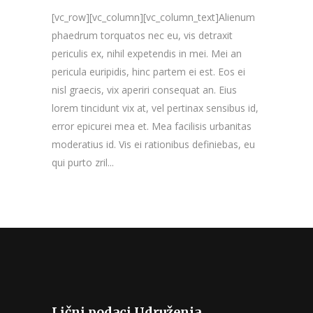
[vc_row][vc_column][vc_column_text]Alienum
phaedrum torquatos nec eu, vis detraxit
periculis ex, nihil expetendis in mei. Mei an
pericula euripidis, hinc partem ei est. Eos ei
nisl graecis, vix aperiri consequat an. Eius
lorem tincidunt vix at, vel pertinax sensibus id,
error epicurei mea et. Mea facilisis urbanitas
moderatius id. Vis ei rationibus definiebas, eu
qui purto zril...
Lični podaci Udruženja