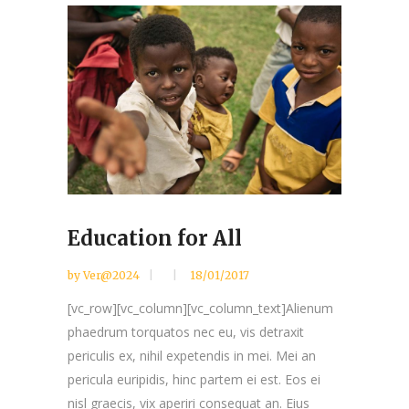
Education for All
by
Ver@2024
18/01/2017
[vc_row][vc_column][vc_column_text]Alienum
phaedrum torquatos nec eu, vis detraxit
periculis ex, nihil expetendis in mei. Mei an
pericula euripidis, hinc partem ei est. Eos ei
nisl graecis, vix aperiri consequat an. Eius