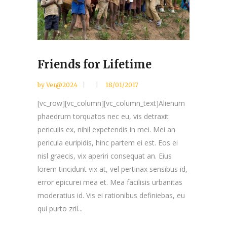
Friends for Lifetime
by
Ver@2024
18/01/2017
[vc_row][vc_column][vc_column_text]Alienum
phaedrum torquatos nec eu, vis detraxit
periculis ex, nihil expetendis in mei. Mei an
pericula euripidis, hinc partem ei est. Eos ei
nisl graecis, vix aperiri consequat an. Eius
lorem tincidunt vix at, vel pertinax sensibus id,
error epicurei mea et. Mea facilisis urbanitas
moderatius id. Vis ei rationibus definiebas, eu
qui purto zril...