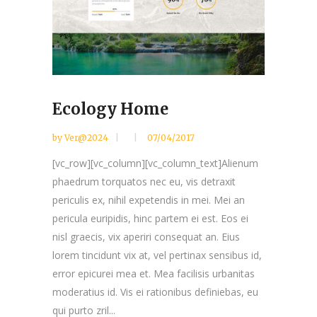
Ecology Home
by
Ver@2024
07/04/2017
[vc_row][vc_column][vc_column_text]Alienum
phaedrum torquatos nec eu, vis detraxit
periculis ex, nihil expetendis in mei. Mei an
pericula euripidis, hinc partem ei est. Eos ei
nisl graecis, vix aperiri consequat an. Eius
lorem tincidunt vix at, vel pertinax sensibus id,
error epicurei mea et. Mea facilisis urbanitas
moderatius id. Vis ei rationibus definiebas, eu
qui purto zril...