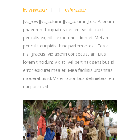
by
Ver@2024
07/04/2017
[vc_row][vc_column][vc_column_text]Alienum
phaedrum torquatos nec eu, vis detraxit
periculis ex, nihil expetendis in mei. Mei an
pericula euripidis, hinc partem ei est. Eos ei
nisl graecis, vix aperiri consequat an. Eius
lorem tincidunt vix at, vel pertinax sensibus id,
error epicurei mea et. Mea facilisis urbanitas
moderatius id. Vis ei rationibus definiebas, eu
qui purto zril...